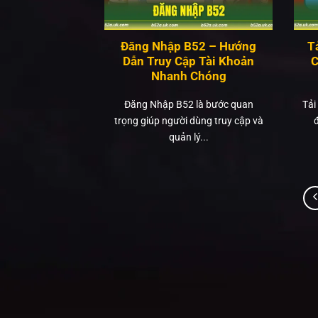
Đăng Nhập B52 – Hướng
T
Dẫn Truy Cập Tài Khoản
C
Nhanh Chóng
Đăng Nhập B52 là bước quan
Tải
trọng giúp người dùng truy cập và
đ
quản lý...