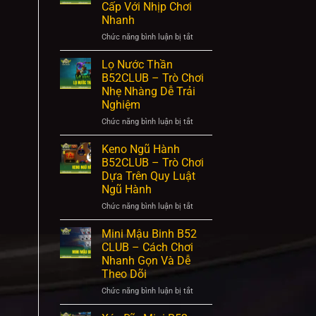
B52
Với
Cấp Với Nhịp Chơi
–
Nhịp
Nhanh
Trò
Chơi
Chơi
Chức năng bình luận bị tắt
Liên
ở
Chiến
Tục
Tài
Thuật
Xỉu
Lọ Nước Thần
Với
Bom
B52CLUB – Trò Chơi
Lối
Tấn
Nhẹ Nhàng Dễ Trải
Chơi
B52
Nghiệm
Rõ
–
Ràng
Phiên
Chức năng bình luận bị tắt
ở
Bản
Lọ
Nâng
Nước
Keno Ngũ Hành
Cấp
Thần
B52CLUB – Trò Chơi
Với
B52CLUB
Dựa Trên Quy Luật
Nhịp
–
Ngũ Hành
Chơi
Trò
Nhanh
Chơi
Chức năng bình luận bị tắt
ở
Nhẹ
Keno
Nhàng
Ngũ
Mini Mậu Binh B52
Dễ
Hành
CLUB – Cách Chơi
Trải
B52CLUB
Nhanh Gọn Và Dễ
Nghiệm
–
Theo Dõi
Trò
Chơi
Chức năng bình luận bị tắt
ở
Dựa
Mini
Trên
Mậu