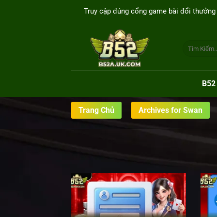
Bỏ
Truy cập đúng cổng game bài đổi thưởn
qua
nội
dung
B52
Trang Chủ
Archives for Swan