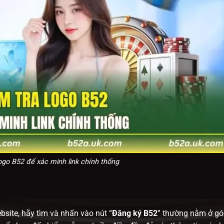
ogo B52 để xác minh link chính thống
bsite, hãy tìm và nhấn vào nút “
Đăng ký B52
” thường nằm ở gó