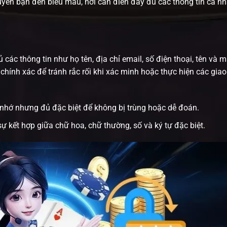
uyển bạn đến biểu mẫu, nơi cần điền đầy đủ các thông tin cá n
các thông tin như họ tên, địa chỉ email, số điện thoại, tên và m
chính xác để tránh rắc rối khi xác minh hoặc thực hiện các giao
nhớ nhưng đủ đặc biệt để không bị trùng hoặc dễ đoán.
 kết hợp giữa chữ hoa, chữ thường, số và ký tự đặc biệt.