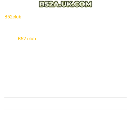
B52club
tự hào là nền tảng giải trí trực tuyến uy tín hàng
đầu châu Á,
được cấp phép bởi PAGCOR.
Với hệ thống trò
chơi đa dạng từ Game bài,
Slot nổ hũ đến Casino trực
tuyến,
B52 club
cam kết mang đến một sân chơi công
bằng,
minh bạch và bảo mật tuyệt đối cho mọi game thủ.
HƯỚNG DẪN
Tải App B52
Đăng Nhập B52
Đăng Ký B52
Nạp Tiền B52
Rút Tiền B52