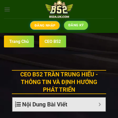
Bỏ
qua
nội
dung
ĐĂNG KÝ
ĐĂNG NHẬP
Trang Chủ
CEO B52
CEO B52 TRẦN TRUNG HIẾU -
THÔNG TIN VÀ ĐỊNH HƯỚNG
PHÁT TRIỂN
Nội Dung Bài Viết