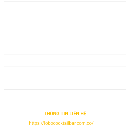
Sitemap
VỀ CHÚNG TÔI
Giftcode B52
Điều Khoản Điều Kiện
Chính Sách Bảo Mật
Quyền Riêng Tư
Giấy Phép Kinh Doanh
Câu Hỏi Thường Gặp
THÔNG TIN LIÊN HỆ
Website:
https://lobococktailbar.com.co/