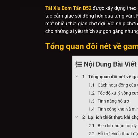
Tài Xỉu Bom Tấn B52
được xây dựng theo l
tạo cảm giác sôi động hơn qua từng ván. N
mất nhiều thời gian chờ đợi. Với nhịp chơ
cho những ai yêu thích sự gọn gàng nhưng 
Tổng quan đôi nét về ga
Nội Dung Bài Viết
Tổng quan đôi nét về g
Cách hoạt động của t
Tốc độ xử lý vòng cư
Tính năng hỗ trợ
Tính công khai và mi
Lợi ích thiết thực khi 
Biên lợi nhuận hợp lý
Hỗ trợ chiến thuật đ