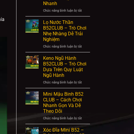
–
Nhịp
Nhanh
Trò
Chơi
Chơi
Chức năng bình luận bị tắt
Liên
ở
Chiến
Tục
Tài
hía
Thuật
Xỉu
Lọ Nước Thần
Với
Bom
B52CLUB – Trò Chơi
Lối
Tấn
Nhẹ Nhàng Dễ Trải
Chơi
B52
Nghiệm
Rõ
–
Ràng
Phiên
Chức năng bình luận bị tắt
ở
Bản
Lọ
Nâng
Nước
Keno Ngũ Hành
Cấp
Thần
B52CLUB – Trò Chơi
Với
B52CLUB
Dựa Trên Quy Luật
Nhịp
–
Ngũ Hành
Chơi
Trò
Nhanh
Chơi
Chức năng bình luận bị tắt
ở
Nhẹ
Keno
Nhàng
Ngũ
Mini Mậu Binh B52
Dễ
Hành
CLUB – Cách Chơi
Trải
B52CLUB
Nhanh Gọn Và Dễ
Nghiệm
–
Theo Dõi
Trò
Chơi
Chức năng bình luận bị tắt
ở
Dựa
Mini
Trên
Mậu
Xóc Đĩa Mini B52 –
Quy
Binh