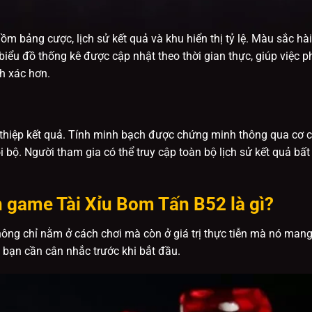
m bảng cược, lịch sử kết quả và khu hiển thị tỷ lệ. Màu sắc hài
biểu đồ thống kê được cập nhật theo thời gian thực, giúp việc 
nh xác hơn.
hiệp kết quả. Tính minh bạch được chứng minh thông qua cơ 
 bộ. Người tham gia có thể truy cập toàn bộ lịch sử kết quả bất
ọn game Tài Xỉu Bom Tấn B52 là gì?
hông chỉ nằm ở cách chơi mà còn ở giá trị thực tiễn mà nó man
 bạn cần cân nhắc trước khi bắt đầu.