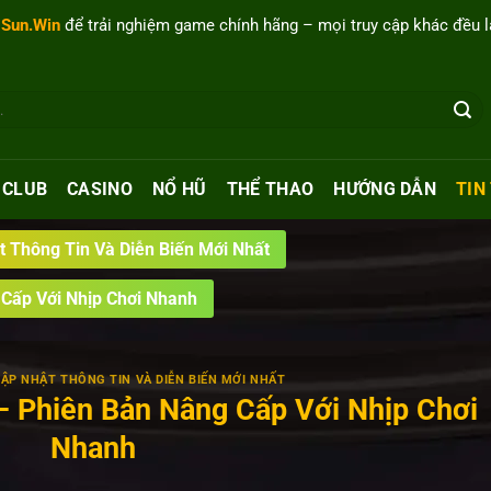
g
Sun.Win
để trải nghiệm game chính hãng – mọi truy cập khác đều là
 CLUB
CASINO
NỔ HŨ
THỂ THAO
HƯỚNG DẪN
TIN
t Thông Tin Và Diễn Biến Mới Nhất
 Cấp Với Nhịp Chơi Nhanh
 CẬP NHẬT THÔNG TIN VÀ DIỄN BIẾN MỚI NHẤT
– Phiên Bản Nâng Cấp Với Nhịp Chơi
Nhanh