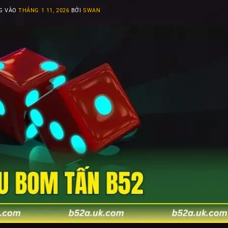
G VÀO
THÁNG 1 11, 2026
BỞI
SWAN