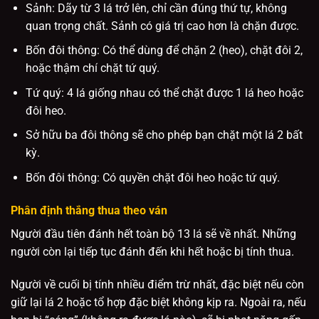
Sảnh: Dãy từ 3 lá trở lên, chỉ cần đúng thứ tự, không
quan trọng chất. Sảnh có giá trị cao hơn là chặn được.
Bốn đôi thông: Có thể dùng để chặn 2 (heo), chặt đôi 2,
hoặc thậm chí chặt tứ quý.
Tứ quý: 4 lá giống nhau có thể chặt được 1 lá heo hoặc
đôi heo.
Sở hữu ba đôi thông sẽ cho phép bạn chặt một lá 2 bất
kỳ.
Bốn đôi thông: Có quyền chặt đôi heo hoặc tứ quý.
Phân định thắng thua theo ván
Người đầu tiên đánh hết toàn bộ 13 lá sẽ về nhất. Những
người còn lại tiếp tục đánh đến khi hết hoặc bị tính thua.
Người về cuối bị tính nhiều điểm trừ nhất, đặc biệt nếu còn
giữ lại lá 2 hoặc tổ hợp đặc biệt không kịp ra. Ngoài ra, nếu