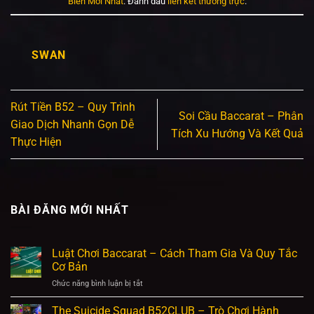
Biến Mới Nhất
. Đánh dấu
liên kết thường trực
.
SWAN
Rút Tiền B52 – Quy Trình
Soi Cầu Baccarat – Phân
Giao Dịch Nhanh Gọn Dễ
Tích Xu Hướng Và Kết Quả
Thực Hiện
BÀI ĐĂNG MỚI NHẤT
Luật Chơi Baccarat – Cách Tham Gia Và Quy Tắc
Cơ Bản
Chức năng bình luận bị tắt
ở
Luật
Chơi
The Suicide Squad B52CLUB – Trò Chơi Hành