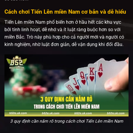
Cách chơi Tiến Lên miền Nam cơ bản và dễ hiểu
Tiến Lên miền Nam phổ biến hơn ở hầu hết các khu vực
bởi tính linh hoạt, dễ nhớ và ít luật ràng buộc hơn so với
miền Bắc. Trò này phù hợp cho cả người mới và người có
kinh nghiệm, nhờ luật đơn giản, dễ vận dụng khi đối đầu.
3 quy định cần nắm rõ trong cách chơi Tiến Lên miền Nam