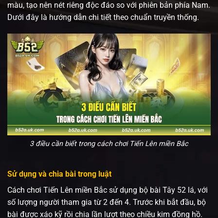
màu, tạo nên nét riêng độc đáo so với phiên bản phía Nam.
Dưới đây là hướng dẫn chi tiết theo chuẩn truyền thống.
3 điều cần biết trong cách chơi Tiến Lên miền Bắc
Sử dụng và chia bài trong luật
Cách chơi Tiến Lên miền Bắc sử dụng bộ bài Tây 52 lá, với
số lượng người tham gia từ 2 đến 4. Trước khi bắt đầu, bộ
bài được xáo kỹ rồi chia lần lượt theo chiều kim đồng hồ.