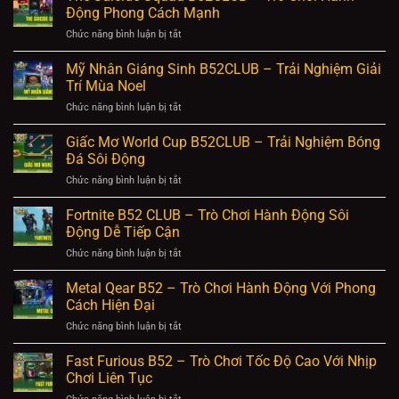
Baccarat
Động Phong Cách Mạnh
–
Chức năng bình luận bị tắt
ở
Cách
The
Tham
Suicide
Mỹ Nhân Giáng Sinh B52CLUB – Trải Nghiệm Giải
Gia
Squad
Và
Trí Mùa Noel
B52CLUB
Quy
Chức năng bình luận bị tắt
ở
–
Tắc
Mỹ
Trò
Cơ
Nhân
Giấc Mơ World Cup B52CLUB – Trải Nghiệm Bóng
Chơi
Bản
Giáng
Hành
Đá Sôi Động
Sinh
Động
Chức năng bình luận bị tắt
ở
B52CLUB
Phong
Giấc
–
Cách
Mơ
Fortnite B52 CLUB – Trò Chơi Hành Động Sôi
Trải
Mạnh
World
Nghiệm
Động Dễ Tiếp Cận
Cup
Giải
Chức năng bình luận bị tắt
ở
B52CLUB
Trí
Fortnite
–
Mùa
B52
Metal Qear B52 – Trò Chơi Hành Động Với Phong
Trải
Noel
CLUB
Nghiệm
Cách Hiện Đại
–
Bóng
Chức năng bình luận bị tắt
ở
Trò
Đá
Metal
Chơi
Sôi
Qear
Fast Furious B52 – Trò Chơi Tốc Độ Cao Với Nhịp
Hành
Động
B52
Động
Chơi Liên Tục
–
Sôi