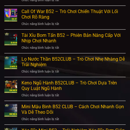
Chức năng bình luận bị tắt
ở
Trò
Động
Fast
Chơi
Dễ
Furious
Call Of War B52 – Trò Chơi Chiến Thuật Với Lối
Hành
Tiếp
B52
Động
Chơi Rõ Ràng
Cận
–
Với
Chức năng bình luận bị tắt
ở
Trò
Phong
Call
Chơi
Cách
Of
Tài Xỉu Bom Tấn B52 – Phiên Bản Nâng Cấp Với
Tốc
Hiện
War
Độ
Nhịp Chơi Nhanh
Đại
B52
Cao
Chức năng bình luận bị tắt
ở
–
Với
Tài
Trò
Nhịp
Xỉu
Lọ Nước Thần B52CLUB – Trò Chơi Nhẹ Nhàng Dễ
Chơi
Chơi
Bom
Chiến
Trải Nghiệm
Liên
Tấn
Thuật
Tục
Chức năng bình luận bị tắt
ở
B52
Với
Lọ
–
Lối
Nước
Keno Ngũ Hành B52CLUB – Trò Chơi Dựa Trên
Phiên
Chơi
Thần
Bản
Quy Luật Ngũ Hành
Rõ
B52CLUB
Nâng
Ràng
Chức năng bình luận bị tắt
ở
–
Cấp
Keno
Trò
Với
Ngũ
Mini Mậu Binh B52 CLUB – Cách Chơi Nhanh Gọn
Chơi
Nhịp
Hành
Nhẹ
Và Dễ Theo Dõi
Chơi
B52CLUB
Nhàng
Nhanh
Chức năng bình luận bị tắt
ở
–
Dễ
Mini
Trò
Trải
Mậu
Chơi