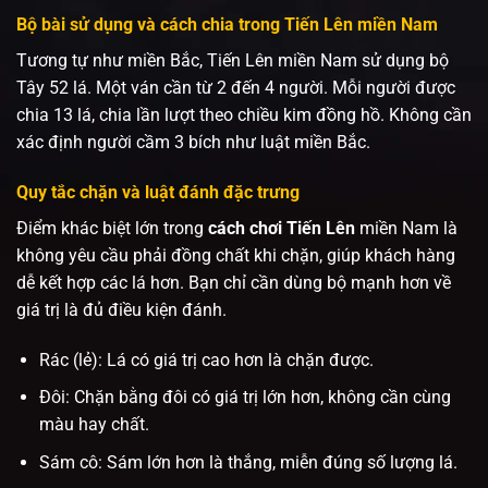
Bộ bài sử dụng và cách chia trong Tiến Lên miền Nam
Tương tự như miền Bắc, Tiến Lên miền Nam sử dụng bộ
Tây 52 lá. Một ván cần từ 2 đến 4 người. Mỗi người được
chia 13 lá, chia lần lượt theo chiều kim đồng hồ. Không cần
xác định người cầm 3 bích như luật miền Bắc.
Quy tắc chặn và luật đánh đặc trưng
Điểm khác biệt lớn trong
cách chơi Tiến Lên
miền Nam là
không yêu cầu phải đồng chất khi chặn, giúp khách hàng
dễ kết hợp các lá hơn. Bạn chỉ cần dùng bộ mạnh hơn về
giá trị là đủ điều kiện đánh.
Rác (lẻ): Lá có giá trị cao hơn là chặn được.
Đôi: Chặn bằng đôi có giá trị lớn hơn, không cần cùng
màu hay chất.
Sám cô: Sám lớn hơn là thắng, miễn đúng số lượng lá.