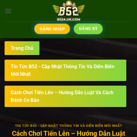
Bỏ
qua
nội
dung
ĐĂNG KÝ
ĐĂNG NHẬP
Trang Chủ
Tin Tức B52 - Cập Nhật Thông Tin Và Diễn Biến
Mới Nhất
Cách Chơi Tiến Lên – Hướng Dẫn Luật Và Cách
Đánh Cơ Bản
TIN TỨC B52 - CẬP NHẬT THÔNG TIN VÀ DIỄN BIẾN MỚI NHẤT
Cách Chơi Tiến Lên – Hướng Dẫn Luật