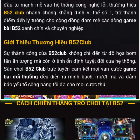
đầu tư mạnh mẽ vào hệ thống công nghệ lõi, thương hiệu
B52 club
nhanh chóng khẳng định vị thế số 1, trở thành
điểm đến lý tưởng cho cộng đồng đam mê các dòng
game
bài B52
xanh chín và chuyên nghiệp.
Giới Thiệu Thương Hiệu B52Club
Sự thành công của
B52club
không chỉ đến từ đồ họa bom
tấn ấn tượng mà còn ở tính ổn định tuyệt đối của hệ thống.
Sân chơi
B52 Club
trực tuyến cam kết mọi ván cược
game
bài đổi thưởng
đều diễn ra minh bạch, mượt mà và đảm
bảo yếu tố công bằng tối đa cho mọi cược thủ.
CÁCH CHIẾN THẮNG TRÒ CHƠI TẠI B52